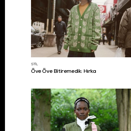
STİL
Öve Öve Bitiremedik: Hırka