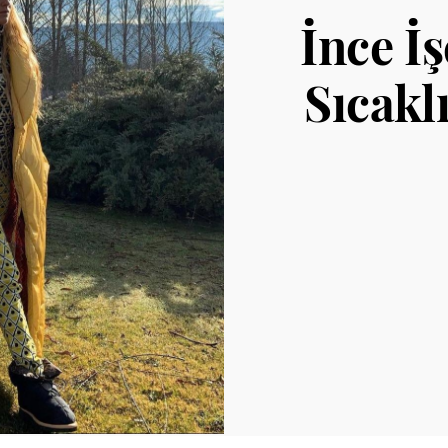
İnce İ
Sıcakl