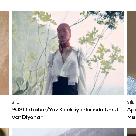
STİL
STİL
2021 İlkbahar/Yaz Koleksiyonlarında Umut
Apa
Var Diyorlar
Mıs