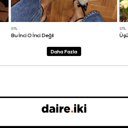
STİL
STİL
Bu İnci O İnci Değil
Üşü
Daha Fazla