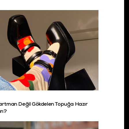
rtman Değil Gökdelen Topuğa Hazır
ın?