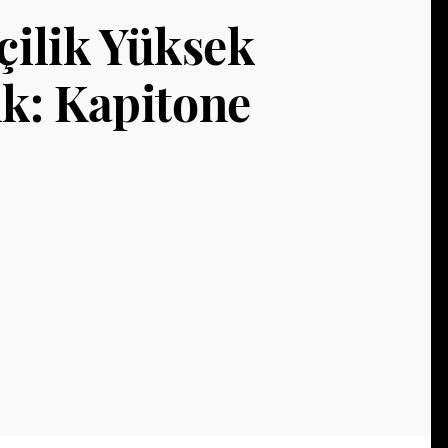
şçilik Yüksek
Şifremi Unuttum!
Giriş
ık: Kapitone