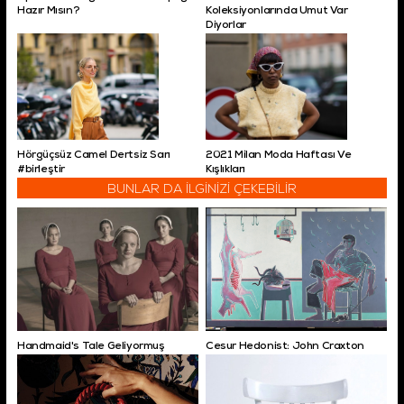
Hazır Mısın?
Koleksiyonlarında Umut Var
Diyorlar
Hörgüçsüz Camel Dertsiz Sarı
2021 Milan Moda Haftası Ve
#birleştir
Kışlıkları
BUNLAR DA İLGİNİZİ ÇEKEBİLİR
Handmaid's Tale Geliyormuş
Cesur Hedonist: John Craxton