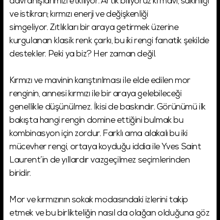
davranışlarımızı etkiliyor. Artık biliyoruz ki mavi, sakinliği
ve istikrarı; kırmızı enerji ve değişkenliği
simgeliyor. Zıtlıkları bir araya getirmek üzerine
kurgulanan klasik renk çarkı, bu iki rengi fanatik şekilde
destekler. Peki ya biz? Her zaman değil.
Kırmızı ve mavinin karıştırılması ile elde edilen mor
renginin, annesi kırmızı ile bir araya gelebileceği
genellikle düşünülmez. İkisi de baskındır. Görünümü ilk
bakışta hangi rengin domine ettiğini bulmak bu
kombinasyon için zordur. Farklı ama alakalı bu iki
mücevher rengi, ortaya koyduğu iddia ile Yves Saint
Laurent’in de yıllardır vazgeçilmez seçimlerinden
biridir.
Mor ve kırmızının sokak modasındaki izlerini takip
etmek ve bu birlikteliğin nasıl da olağan olduğuna göz