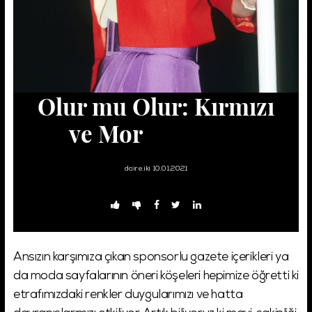
Şifremi Unuttum!
Giriş
Olur mu Olur: Kırmızı
ve Mor
#birleştir
daire.iki
10.01.2021
Ansızın karşımıza çıkan sponsorlu gazete içerikleri ya
da moda sayfalarının öneri köşeleri hepimize öğretti ki
etrafımızdaki renkler duygularımızı ve hatta