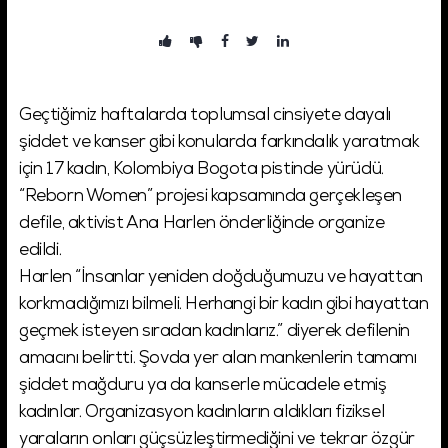
Şifremi Unuttum!
Giriş
Geçtiğimiz haftalarda toplumsal cinsiyete dayalı
şiddet ve kanser gibi konularda farkındalık yaratmak
için 17 kadın, Kolombiya Bogota pistinde yürüdü.
“Reborn Women” projesi kapsamında gerçekleşen
defile, aktivist Ana Harlen önderliğinde organize
edildi.
Harlen “İnsanlar yeniden doğduğumuzu ve hayattan
korkmadığımızı bilmeli. Herhangi bir kadın gibi hayattan
geçmek isteyen sıradan kadınlarız.” diyerek defilenin
amacını belirtti. Şovda yer alan mankenlerin tamamı
şiddet mağduru ya da kanserle mücadele etmiş
kadınlar. Organizasyon kadınların aldıkları fiziksel
yaraların onları güçsüzleştirmediğini ve tekrar özgür