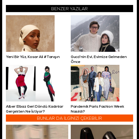
BENZER YAZILAR
Yeni Bir Yüz, Kosar Ali #Tanışın
Gucci'nin Evi, Evimize Gelmeden
Önce
Alber Elbaz Geri Döndü: Kadınlar
Pandemik Paris Fashion Week
Gerçekten Ne İstiyor?
Nasıldı?
BUNLAR DA İLGİNİZİ ÇEKEBİLİR