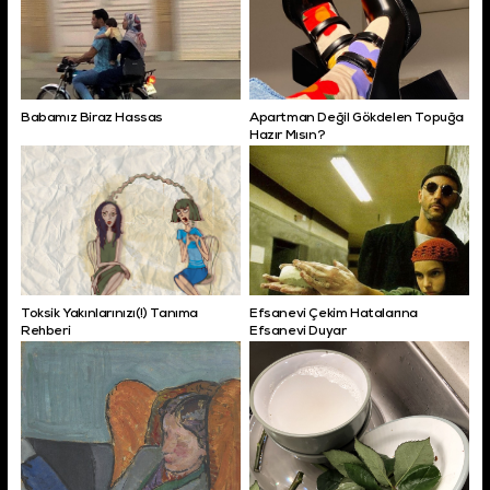
Babamız Biraz Hassas
Apartman Değil Gökdelen Topuğa
Hazır Mısın?
Toksik Yakınlarınızı(!) Tanıma
Efsanevi Çekim Hatalarına
Rehberi
Efsanevi Duyar