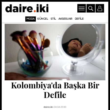
MODA
GÜNCEL
STİL
AKSESUAR
DEFİLE
Kolombiya'da Başka Bir
Defile
daire.iki
24.04.2019