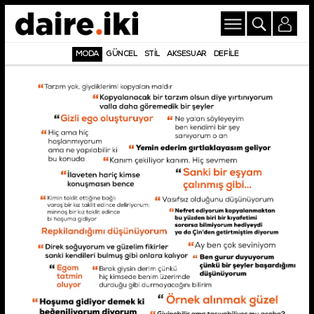
MODA
GÜNCEL
STİL
AKSESUAR
DEFİLE