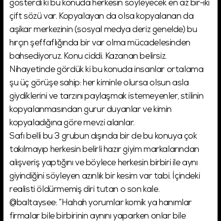
gösterdi ki bu konuda herkesin söyleyecek en az bir-iki
çift sözü var. Kopyalayan da olsa kopyalanan da
aşikar merkezinin (sosyal medya deriz genelde) bu
hırçın şeffaflığında bir var olma mücadelesinden
bahsediyoruz. Konu ciddi. Kazanan belirsiz.
Nihayetinde gördük ki bu konuda insanlar ortalama
şu üç görüşe sahip: her kiminle olursa olsun asla
giydiklerini ve tarzını paylaşmak istemeyenler, stilinin
kopyalanmasından gurur duyanlar ve kimin
kopyaladığına göre mevzi alanlar.
Safı belli bu 3 grubun dışında bir de bu konuya çok
takılmayıp herkesin belirli hazır giyim markalarından
alışveriş yaptığını ve böylece herkesin birbiri ile aynı
giyindiğini söyleyen azınlık bir kesim var tabi. İçindeki
realisti öldürmemiş diri tutan o son kale.
@baltaysee: “Hahah yorumlar komik ya hanımlar
firmalar bile birbirinin aynını yaparken onlar bile