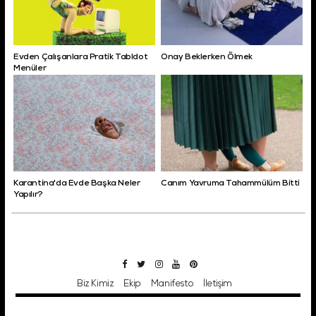
Evden Çalışanlara Pratik Tabldot
Onay Beklerken Ölmek
Menüler
Karantina'da Evde Başka Neler
Canım Yavruma Tahammülüm Bitti
Yapılır?
Biz Kimiz
Ekip
Manifesto
İletişim