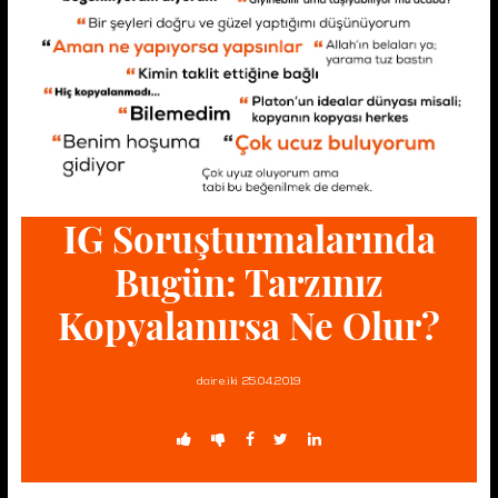
Şifremi Unuttum!
Giriş
IG Soruşturmalarında
Bugün: Tarzınız
Kopyalanırsa Ne Olur?
daire.iki
25.04.2019