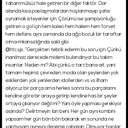
tahammülsüz hale getiren bir diğer faktör. Dar
alanda kısa paslaşmalardan hoşlanmayıp şahsi
oynamak isteyenler için. Çözümü ise şampiyonluğu
getiren o gol için hem kaleci hem hakem hem forvet
hem defans aynı zamanda da ağzı bozuk bir taraftar
olma imkansızlığında saklı gibi.
@htc.sjs: “Gerçekten tebrik ederim bu soru için. Çünkü
inanılmaz derecede midemi bulandırıyor bu takım
insanlar. Neden mi? Abi çünkü o tarz bana ait, yani
tamam hepimiz çevreden, moda olan şeylerden yok
eskilerden yok yenilerden idollerden vs vs ilham
alıyoruz bir parça ama herkes sonra bu parçalarını
kendine göre bir araya getirip kendine has bir şeyler
ortaya çıkarıyor değil mi? Yani öyle yapması gerekiyor
aslında? Delirtmeyin lan beni. Her gün aynı kombini
yapsam her gün bön bön bakarak en sonunda ne
yaptıysam aynısını deneme çabaları. Olmuyor hacılar