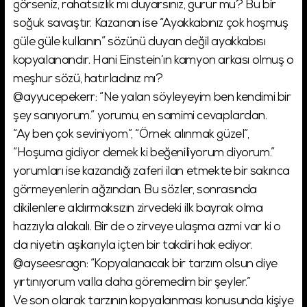
görseniz, rahatsızlık mı duyarsınız, gurur mu? Bu bir
soğuk savaştır. Kazanan ise “Ayakkabınız çok hoşmuş
güle güle kullanın” sözünü duyan değil ayakkabısı
kopyalanandır. Hani Einstein’ın kamyon arkası olmuş o
meşhur sözü, hatırladınız mı?
@ayyucepekerr: “Ne yalan söyleyeyim ben kendimi bir
şey sanıyorum.” yorumu, en samimi cevaplardan.
“Ay ben çok seviniyom”, “Örnek alınmak güzel”,
“Hoşuma gidiyor demek ki beğeniliyorum diyorum.”
yorumları ise kazandığı zaferi ilan etmekte bir sakınca
görmeyenlerin ağzından. Bu sözler, sonrasında
dikilenlere aldırmaksızın zirvedeki ilk bayrak olma
hazzıyla alakalı. Bir de o zirveye ulaşma azmi var ki o
da niyetin aşikarıyla içten bir takdiri hak ediyor.
@ayseesragn: “Kopyalanacak bir tarzım olsun diye
yırtınıyorum valla daha göremedim bir şeyler.”
Ve son olarak tarzının kopyalanması konusunda kişiye