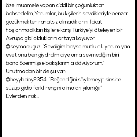
özel muamele yapan ciddi bir çoğunluktan
bahsedelim. Yorumlar, bu kişilerin sevdikleriyle benzer
gözükmekten rahatsız olmadıklarını fakat
hoşlanmadıkları kişilere karşı Türkiye’yi öteleyen bir
Avrupa gibi olduklarını ortaya koyuyor.
@seymaauguz: “Sevdiğim biriyse mutlu oluyorum yaa
evet onu ben giydirdim diye ama sevmediğim biri
bana özenmişse bakışlarımla dövüyorum.”
Unutmadan bir de şu var:
@heyybaby2354: “Beğendiğini söylemeyip sinsice
süzüp gidip farklı rengini almaları yılanlığııı”
Evlerden ırak…