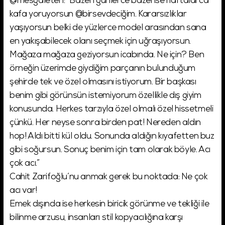
@mesgaleten: “Bazen günlerce bazense haftalarca
kafa yoruyorsun @birsevdeciğim. Kararsızlıklar
yaşıyorsun belki de yüzlerce model arasından sana
en yakışabilecek olanı seçmek için uğraşıyorsun.
Mağaza mağaza geziyorsun icabında. Ne için? Ben
örneğin üzerimde giydiğim parçanın bulunduğum
şehirde tek ve özel olmasını istiyorum. Bir başkası
benim gibi görünsün istemiyorum özellikle dış giyim
konusunda. Herkes tarzıyla özel olmalı özel hissetmeli
çünkü. Her neyse sonra birden pat! Nereden aldın
hop! Aldı bitti kül oldu. Sonunda aldığın kıyafetten buz
gibi soğursun. Sonuç benim için tam olarak böyle. Acı
çok acı.”
Cahit Zarifoğlu’nu anmak gerek bu noktada: Ne çok
acı var!
Emek dışında ise herkesin biricik görünme ve tekliği ile
bilinme arzusu, insanları stil kopyacılığına karşı