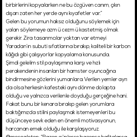
birbirlerini kopyalarken ne bu özgüven canım, çıkın
dışarı zaten her yerde aynı kıyafetler var.”
Gelen bu yorumun haksız olduğunu söylemek için
yalan söylemeye azm ü cezm ü kastetmiş olmak
gerekir. Zira tasarımcılar yoktan var etmeyi
Yaradan’ın subuti sıfatlarına bırakıp, kaliteli bir karbon
kâğıdı gibi çalışıyorlar kopyalama konusunda.
Şimdi gelelim stil paylaşımına karşı ve hızlı
perakendenin insanları bir hamster oyuncağına
bindirmesine gözlerini yumanlara. Verilen yemler ayrı
da olsa herkesin kafesteki aynı dönme dolapta
olduğu ve yalnızca verilenle doyduğu gerçeğine hani.
Fakat bunu bir kenara bırakıp gelen yorumlara
baktığımızda stilini paylaşmak istemeyenleri bu
düşünceye sevk eden en önemli motivasyonun,
harcanan emek olduğu ile karşılaşıyoruz.