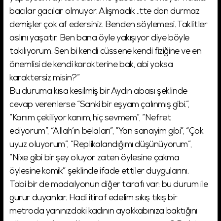
bacılar gacılar olmuyor. Alışmadık ..tte don durmaz
demişler çok af edersiniz. Benden söylemesi. Taklitler
aslını yaşatır. Ben bana öyle yakışıyor diye böyle
takılıyorum. Sen bi kendi cüssene kendi fiziğine ve en
önemlisi de kendi karakterine bak, abi yoksa
karaktersiz misin?”
Bu duruma kısa kesilmiş bir Aydın abası şeklinde
cevap verenlerse “Sanki bir eşyam çalınmış gibi.”,
“Kanım çekiliyor kanım, hiç sevmem”, “Nefret
ediyorum”, “Allah’ın belaları”, “Yan sanayim gibi”, “Çok
uyuz oluyorum”, “Replikalandığımı düşünüyorum”,
“Nixe gibi bir şey oluyor zaten öylesine çakma
öylesine komik” şeklinde ifade ettiler duygularını.
Tabi bir de madalyonun diğer tarafı var: bu durum ile
gurur duyanlar. Hadi itiraf edelim sıkış tıkış bir
metroda yanınızdaki kadının ayakkabınıza baktığını