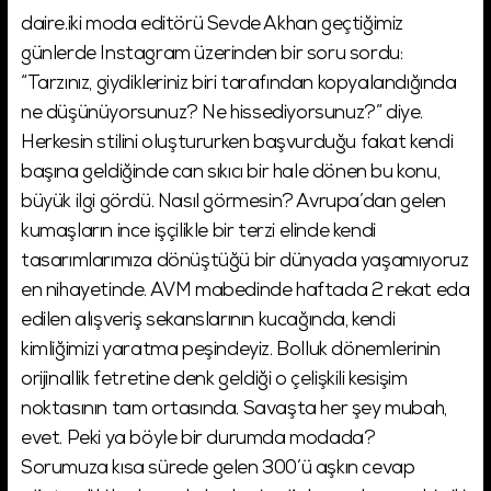
daire.iki moda editörü Sevde Akhan geçtiğimiz
günlerde Instagram üzerinden bir soru sordu:
“Tarzınız, giydikleriniz biri tarafından kopyalandığında
ne düşünüyorsunuz? Ne hissediyorsunuz?” diye.
Herkesin stilini oluştururken başvurduğu fakat kendi
başına geldiğinde can sıkıcı bir hale dönen bu konu,
büyük ilgi gördü. Nasıl görmesin? Avrupa’dan gelen
kumaşların ince işçilikle bir terzi elinde kendi
tasarımlarımıza dönüştüğü bir dünyada yaşamıyoruz
en nihayetinde. AVM mabedinde haftada 2 rekat eda
edilen alışveriş sekanslarının kucağında, kendi
kimliğimizi yaratma peşindeyiz. Bolluk dönemlerinin
orijinallik fetretine denk geldiği o çelişkili kesişim
noktasının tam ortasında. Savaşta her şey mubah,
evet. Peki ya böyle bir durumda modada?
Sorumuza kısa sürede gelen 300’ü aşkın cevap