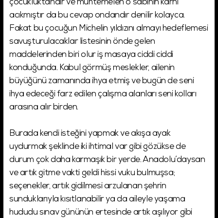
çocukluktandır ve muhtemelen o sabinin karnı
acıkmıştır da bu cevap ondandır denilir kolayca.
Fakat bu çocuğun Michelin yıldızını almayı hedeflemesi
savuşturulacaklar listesinin önde gelen
maddelerinden biri olur iş masaya ciddi ciddi
konduğunda. Kabul görmüş meslekler, ailenin
büyüğünü zamanında ihya etmiş ve bugün de seni
ihya edeceği farz edilen çalışma alanları seni kolları
arasına alır birden.
Burada kendi isteğini yapmak ve akışa ayak
uydurmak şeklinde iki ihtimal var gibi gözükse de
durum çok daha karmaşık bir yerde. Anadolu’daysan
ve artık gitme vakti geldi hissi vuku bulmuşsa;
seçenekler, artık gidilmesi arzulanan şehrin
sunduklarıyla kısıtlanabilir ya da aileyle yaşama
hududu sınav gününün ertesinde artık aşılıyor gibi