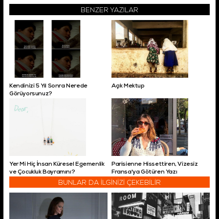
BENZER YAZILAR
Kendinizi 5 Yıl Sonra Nerede
Açık Mektup
Görüyorsunuz?
Yer Mi Hiç İnsan Küresel Egemenlik
Parisienne Hissettiren, Vizesiz
ve Çocukluk Bayramını?
Fransa'ya Götüren Yazı
BUNLAR DA İLGİNİZİ ÇEKEBİLİR