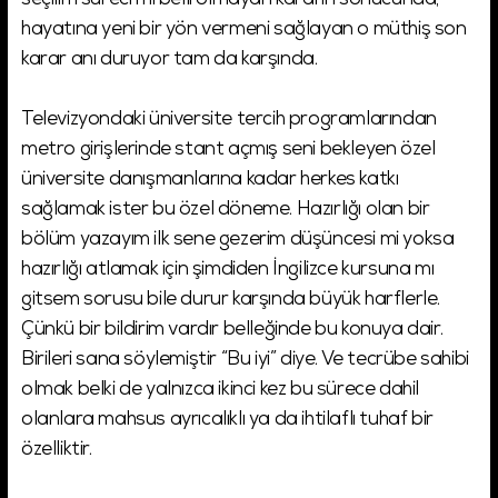
seçilim süreci mi belli olmayan kararın sonucunda,
hayatına yeni bir yön vermeni sağlayan o müthiş son
karar anı duruyor tam da karşında.
Televizyondaki üniversite tercih programlarından
metro girişlerinde stant açmış seni bekleyen özel
üniversite danışmanlarına kadar herkes katkı
sağlamak ister bu özel döneme. Hazırlığı olan bir
bölüm yazayım ilk sene gezerim düşüncesi mi yoksa
hazırlığı atlamak için şimdiden İngilizce kursuna mı
gitsem sorusu bile durur karşında büyük harflerle.
Çünkü bir bildirim vardır belleğinde bu konuya dair.
Birileri sana söylemiştir “Bu iyi” diye. Ve tecrübe sahibi
olmak belki de yalnızca ikinci kez bu sürece dahil
olanlara mahsus ayrıcalıklı ya da ihtilaflı tuhaf bir
özelliktir.