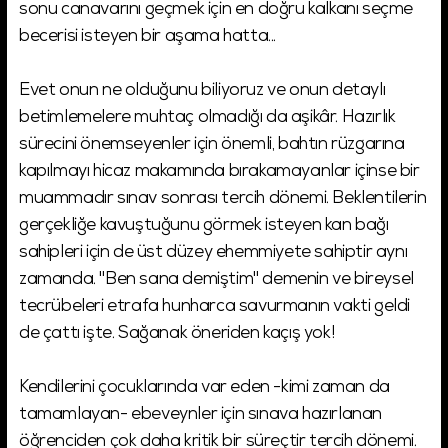
sonu canavarını geçmek için en doğru kalkanı seçme
becerisi isteyen bir aşama hatta...
Evet onun ne olduğunu biliyoruz ve onun detaylı
betimlemelere muhtaç olmadığı da aşikâr. Hazırlık
sürecini önemseyenler için önemli, bahtın rüzgarına
kapılmayı hicaz makamında bırakamayanlar içinse bir
muammadır sınav sonrası tercih dönemi. Beklentilerin
gerçekliğe kavuştuğunu görmek isteyen kan bağı
sahipleri için de üst düzey ehemmiyete sahiptir aynı
zamanda. "Ben sana demiştim" demenin ve bireysel
tecrübeleri etrafa hunharca savurmanın vakti geldi
de çattı işte. Sağanak öneriden kaçış yok!
Kendilerini çocuklarında var eden -kimi zaman da
tamamlayan- ebeveynler için sınava hazırlanan
öğrenciden çok daha kritik bir süreçtir tercih dönemi.