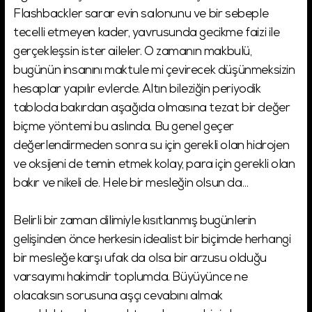
Flashbackler sarar evin salonunu ve bir sebeple
tecelli etmeyen kader, yavrusunda gecikme faizi ile
gerçekleşsin ister aileler. O zamanın makbulü,
bugünün insanını maktule mi çevirecek düşünmeksizin
hesaplar yapılır evlerde. Altın bileziğin periyodik
tabloda bakırdan aşağıda olmasına tezat bir değer
biçme yöntemi bu aslında. Bu genel geçer
değerlendirmeden sonra su için gerekli olan hidrojen
ve oksijeni de temin etmek kolay, para için gerekli olan
bakır ve nikeli de. Hele bir mesleğin olsun da…
Belirli bir zaman dilimiyle kısıtlanmış bugünlerin
gelişinden önce herkesin idealist bir biçimde herhangi
bir mesleğe karşı ufak da olsa bir arzusu olduğu
varsayımı hakimdir toplumda. Büyüyünce ne
olacaksın sorusuna aşçı cevabını almak