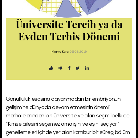
Üniversite Tercih ya da
Şifremi Unuttum!
Giriş
Evden Terhis Dönemi
Merve Kara
02.08.2019
Gönüllülük esasına dayanmadan bir embriyonun
gelişimine dünyada devam etmesinin önemli
merhalelerinden biri üniversite ve alan seçimi belki de.
“Kimse ailesini seçemez ama işini ve eşini seçiyor”
genellemeleri içinde yer alan kambur bir süreç; bölüm