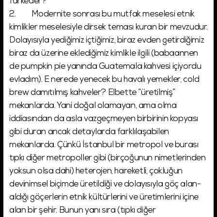
farkeder?
2. Modernite sonrası bu mutfak meselesi etnik
kimlikler meselesiyle dirsek teması kuran bir mevzudur.
Dolayısıyla yediğimiz içtiğimiz, biraz evden getirdiğimiz
biraz da üzerine eklediğimiz kimlikle ilgili (babaannen
de pumpkin pie yanında Guatemala kahvesi içiyordu
evladım). E nerede yenecek bu havalı yemekler, cold
brew damıtılmış kahveler? Elbette “üretilmiş”
mekanlarda. Yani doğal olamayan, ama olma
iddiasından da asla vazgeçmeyen birbirinin kopyası
gibi duran ancak detaylarda farklılaşabilen
mekanlarda. Çünkü İstanbul bir metropol ve burası
tıpkı diğer metropoller gibi (birçoğunun nimetlerinden
yoksun olsa dahi) heterojen, hareketli, çokluğun
devinimsel biçimde üretildiği ve dolayısıyla göç alan-
aldığı göçerlerin etnik kültürlerini ve üretimlerini içine
alan bir şehir. Bunun yanı sıra (tıpkı diğer