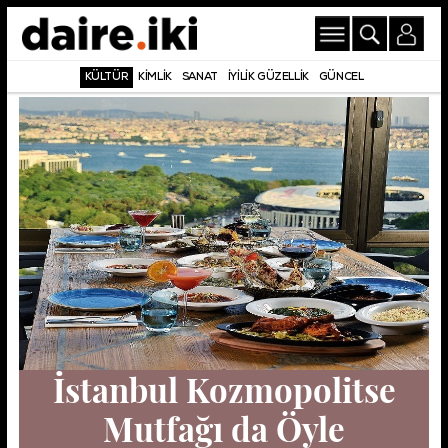
KÜLTÜR
KİMLİK
SANAT
İYİLİK GÜZELLİK
GÜNCEL
İstanbul Kozmopolitse
Mutfağı da Öyle