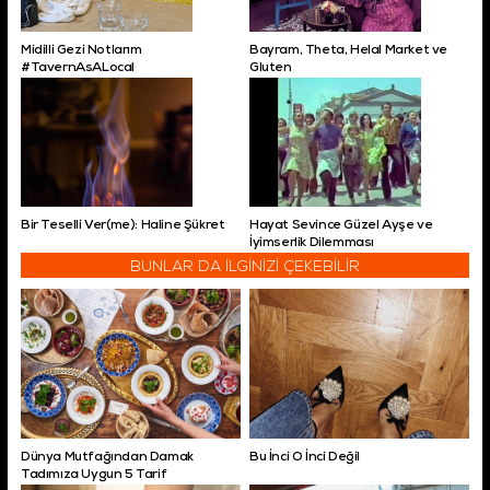
Midilli Gezi Notlarım
Bayram, Theta, Helal Market ve
#TavernAsALocal
Gluten
Bir Teselli Ver(me): Haline Şükret
Hayat Sevince Güzel Ayşe ve
İyimserlik Dilemması
BUNLAR DA İLGİNİZİ ÇEKEBİLİR
Dünya Mutfağından Damak
Bu İnci O İnci Değil
Tadımıza Uygun 5 Tarif