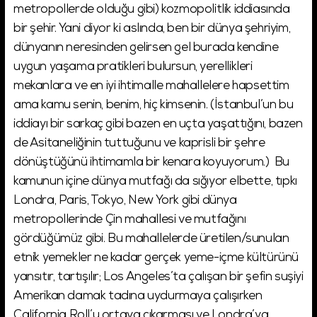
metropollerde olduğu gibi) kozmopolitlik iddiasında
bir şehir. Yani diyor ki aslında, ben bir dünya şehriyim,
dünyanın neresinden gelirsen gel burada kendine
uygun yaşama pratikleri bulursun, yerellikleri
mekanlara ve en iyi ihtimalle mahallelere hapsettim
ama kamu senin, benim, hiç kimsenin. (İstanbul’un bu
iddiayı bir sarkaç gibi bazen en uçta yaşattığını, bazen
de Asitaneliğinin tuttuğunu ve kaprisli bir şehre
dönüştüğünü ihtimamla bir kenara koyuyorum.) Bu
kamunun içine dünya mutfağı da sığıyor elbette, tıpkı
Londra, Paris, Tokyo, New York gibi dünya
metropollerinde Çin mahallesi ve mutfağını
gördüğümüz gibi. Bu mahallelerde üretilen/sunulan
etnik yemekler ne kadar gerçek yeme-içme kültürünü
yansıtır, tartışılır; Los Angeles’ta çalışan bir şefin suşiyi
Amerikan damak tadına uydurmaya çalışırken
California Roll’u ortaya çıkarması ve Londra’ya