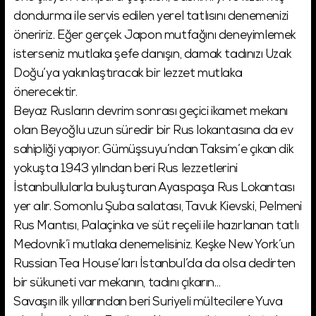
dondurma ile servis edilen yerel tatlısını denemenizi
öneririz. Eğer gerçek Japon mutfağını deneyimlemek
isterseniz mutlaka şefe danışın, damak tadınızı Uzak
Doğu’ya yakınlaştıracak bir lezzet mutlaka
önerecektir.
Beyaz Rusların devrim sonrası geçici ikamet mekanı
olan Beyoğlu uzun süredir bir Rus lokantasına da ev
sahipliği yapıyor. Gümüşsuyu’ndan Taksim’e çıkan dik
yokuşta 1943 yılından beri Rus lezzetlerini
İstanbullularla buluşturan Ayaspaşa Rus Lokantası
yer alır. Somonlu Şuba salatası, Tavuk Kievski, Pelmeni
Rus Mantısı, Palaçinka ve süt reçeli ile hazırlanan tatlı
Medovnik’i mutlaka denemelisiniz. Keşke New York’un
Russian Tea House’ları İstanbul’da da olsa dedirten
bir sükuneti var mekanın, tadını çıkarın…
Savaşın ilk yıllarından beri Suriyeli mültecilere Yuva