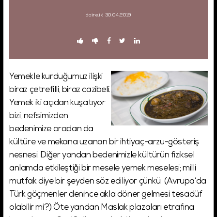
daire.iki
30.04.2019
Şifremi Unuttum!
Giriş
Yemekle kurduğumuz ilişki
biraz çetrefilli, biraz cazibeli.
Yemek iki açıdan kuşatıyor
bizi, nefsimizden
bedenimize oradan da
kültüre ve mekana uzanan bir ihtiyaç-arzu-gösteriş
nesnesi. Diğer yandan bedenimizle kültürün fiziksel
anlamda etkileştiği bir mesele yemek meselesi; milli
mutfak diye bir şeyden söz ediliyor çünkü (Avrupa’da
Türk göçmenler denince akla döner gelmesi tesadüf
olabilir mi?) Öte yandan Maslak plazaları etrafına