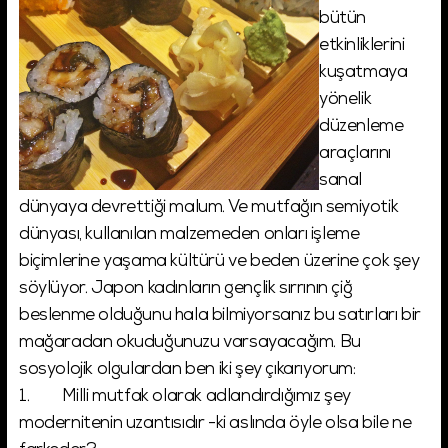
bütün
etkinliklerini
kuşatmaya
yönelik
düzenleme
araçlarını
sanal
dünyaya devrettiği malum. Ve mutfağın semiyotik
dünyası, kullanılan malzemeden onları işleme
biçimlerine yaşama kültürü ve beden üzerine çok şey
söylüyor. Japon kadınların gençlik sırrının çiğ
beslenme olduğunu hala bilmiyorsanız bu satırları bir
mağaradan okuduğunuzu varsayacağım. Bu
sosyolojik olgulardan ben iki şey çıkarıyorum:
1. Milli mutfak olarak adlandırdığımız şey
modernitenin uzantısıdır -ki aslında öyle olsa bile ne