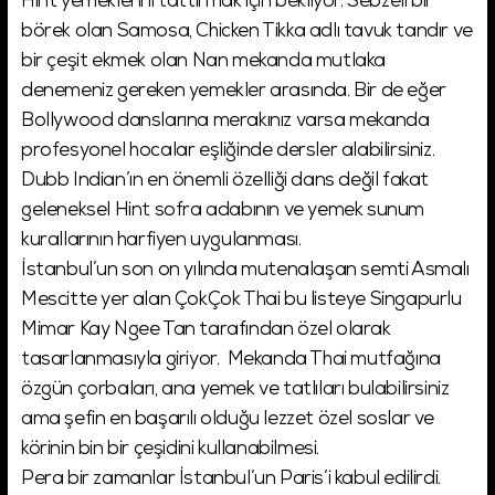
Hint yemeklerini tattırmak için bekliyor. Sebzeli bir
börek olan Samosa, Chicken Tikka adlı tavuk tandır ve
bir çeşit ekmek olan Nan mekanda mutlaka
denemeniz gereken yemekler arasında. Bir de eğer
Bollywood danslarına merakınız varsa mekanda
profesyonel hocalar eşliğinde dersler alabilirsiniz.
Dubb Indian’ın en önemli özelliği dans değil fakat
geleneksel Hint sofra adabının ve yemek sunum
kurallarının harfiyen uygulanması.
İstanbul’un son on yılında mutenalaşan semti Asmalı
Mescitte yer alan ÇokÇok Thai bu listeye Singapurlu
Mimar Kay Ngee Tan tarafından özel olarak
tasarlanmasıyla giriyor. Mekanda Thai mutfağına
özgün çorbaları, ana yemek ve tatlıları bulabilirsiniz
ama şefin en başarılı olduğu lezzet özel soslar ve
körinin bin bir çeşidini kullanabilmesi.
Pera bir zamanlar İstanbul’un Paris’i kabul edilirdi.