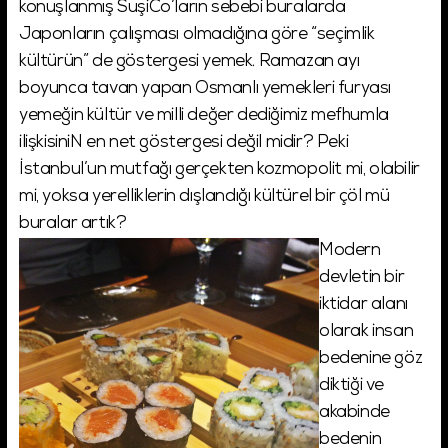
konuşlanmış SuşiCo’ların sebebi buralarda
Japonların çalışması olmadığına göre “seçimlik
kültürün” de göstergesi yemek. Ramazan ayı
boyunca tavan yapan Osmanlı yemekleri furyası
yemeğin kültür ve milli değer dediğimiz mefhumla
ilişkisiniN en net göstergesi değil midir? Peki
İstanbul’un mutfağı gerçekten kozmopolit mi, olabilir
mi, yoksa yerelliklerin dışlandığı kültürel bir çöl mü
buralar artık?
Modern
devletin bir
iktidar alanı
olarak insan
bedenine göz
diktiği ve
akabinde
bedenin