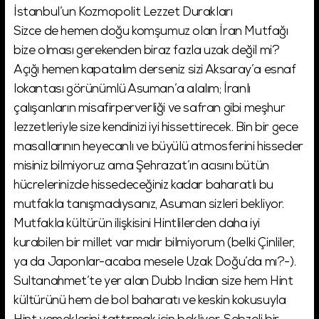
İstanbul’un Kozmopolit Lezzet Durakları
Sizce de hemen doğu komşumuz olan İran Mutfağı
bize olması gerekenden biraz fazla uzak değil mi?
Açığı hemen kapatalım derseniz sizi Aksaray’a esnaf
lokantası görünümlü Asuman’a alalım; İranlı
çalışanların misafirperverliği ve safran gibi meşhur
lezzetleriyle size kendinizi iyi hissettirecek. Bin bir gece
masallarının heyecanlı ve büyülü atmosferini hisseder
misiniz bilmiyoruz ama Şehrazat’ın acısını bütün
hücrelerinizde hissedeceğiniz kadar baharatlı bu
mutfakla tanışmadıysanız, Asuman sizleri bekliyor.
Mutfakla kültürün ilişkisini Hintlilerden daha iyi
kurabilen bir millet var mıdır bilmiyorum (belki Çinliler,
ya da Japonlar-acaba mesele Uzak Doğu’da mı?-).
Sultanahmet’te yer alan Dubb Indian size hem Hint
kültürünü hem de bol baharatı ve keskin kokusuyla