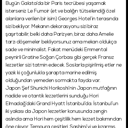
Bugün Galata’da bir Paris tecrübesi yaşamak
isterseniz Le Fumoir (et ve balığın tütselendiği özel
alanlara verilen bir isim) Georges Hotel’in terasında
sizi bekliyor. Mekanın dekorasyonu sizi biraz
şaşırtabilir, belki daha Parizyen, biraz daha Amelie
tarzı döşemeler bekliyorsunuz ama mekan oldukça
sade ve minimalist. Fakat menüdeki Emmental
peynirli Gratine Soğan Çorbası gibi gerçek Fransız
lezzetler sizi tatmin edecek. Soslarla pişirilmiş etler ne
yazık ki çoğunlukla şarapta marine edilmiş
olduğundan yemeden sormakta fayda var.
Japon Şef Shunichi Horikoshi’nin Japon mutfağının
nadide ve otantik lezzetlerini sunduğu Hori
Elmadağ’daki Grand Hyatt İstanbul’da. İstanbul’un
iki yakası da Japon lezzetler konusunda zengin
aslında ama Hori hem çeşitlilik hem lezzet bakımından
öne çıkıyor. Tempura çeşitleri, Sashimi’yi ve kızarmış