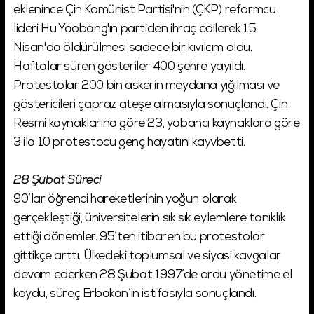
eklenince Çin Komünist Partisi'nin (ÇKP) reformcu
lideri Hu Yaobang'ın partiden ihraç edilerek 15
Nisan'da öldürülmesi sadece bir kıvılcım oldu.
Haftalar süren gösteriler 400 şehre yayıldı.
Protestolar 200 bin askerin meydana yığılması ve
göstericileri çapraz ateşe almasıyla sonuçlandı. Çin
Resmi kaynaklarına göre 23, yabancı kaynaklara göre
3 ila 10 protestocu genç hayatını kayvbetti.
28 Şubat Süreci
90’lar öğrenci hareketlerinin yoğun olarak
gerçekleştiği, üniversitelerin sık sık eylemlere tanıklık
ettiği dönemler. 95’ten itibaren bu protestolar
gittikçe arttı. Ülkedeki toplumsal ve siyasi kavgalar
devam ederken 28 Şubat 1997’de ordu yönetime el
koydu, süreç Erbakan’ın istifasıyla sonuçlandı.