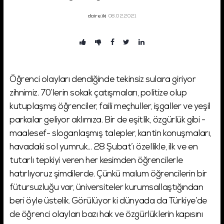
daire.iki
08.02.2021
Şifremi Unuttum!
Giriş
Öğrenci olayları dendiğinde tekinsiz sulara giriyor
zihnimiz. 70’lerin sokak çatışmaları, politize olup
kutuplaşmış öğrenciler, faili meçhuller, işgaller ve yeşil
parkalar geliyor aklımıza. Bir de eşitlik, özgürlük gibi -
maalesef- sloganlaşmış talepler, kantin konuşmaları,
havadaki sol yumruk… 28 Şubat’ı özellikle, ilk ve en
tutarlı tepkiyi veren her kesimden öğrencilerle
hatırlıyoruz şimdilerde. Çünkü malum öğrencilerin bir
fütursuzluğu var, üniversiteler kurumsallaştığından
beri öyle üstelik. Görülüyor ki dünyada da Türkiye’de
de öğrenci olayları bazı hak ve özgürlüklerin kapısını