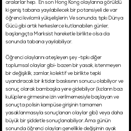
aralarlar hep. En son Hong Kong olaylarına görüldü
ki geniş tabana yayılabilecek bir potansiyeli de var
öğrenci kıvılcımlı yükşelişlerin. Ve sonunda, tıpkı Dünya
Gücü gibi artık herkeslerce kutlanabilen günler,
başlangıçta Marksist hareketle birlikte olsa da
sonunda tabana yayılabiliyor.
Öğrenci olaylarını ateşleyen şey -tıpkı diğer
toplumsal olaylar gibi- bazen bir yasak, istenmeyen
bir değişiklik, zamlar, kolektif ve birlikte tepki
uyandıracak bir iktidar baskısının sonucu olabiliyor ve
sonuç olarak bambaşka yere gidebiliyor (kızların bazı
kulüplere girmesine izin verilmemesiyle başlayan ve
sonuçta polisin kampüse girişinin tamamen
yasaklanmasıyla sonuçlanan olaylar gibi) veya daha
büyük bir şiddetle sonuçlanabiliyor. Ama günün
sonunda öğrenci olayları genellikle değişimin ayak