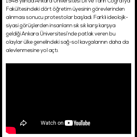
1948 yılında Ankara Üniversitesi Dil ve Tarih Coğrafya
Fakültesindeki dört öğretim üyesinin görevlerinden
alınması sonucu protestolar başladı. Farklı ideolojik-
siyasi görüşlerden insanların sık sık karşı karşıya
geldiği Ankara Üniversitesi’nde patlak veren bu
olaylar ülke genelindeki sağ-sol kavgalarının daha da
alevlenmesine yol açtı.