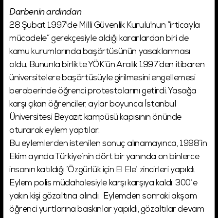
Darbenin ardından
28 Şubat 1997'de Milli Güvenlik Kurulu'nun “irticayla
mücadele” gerekçesiyle aldığı kararlardan biri de
kamu kurumlarında başörtüsünün yasaklanması
oldu. Bununla birlikte YÖK’ün Aralık 1997’den itibaren
üniversitelere başörtüsüyle girilmesini engellemesi
beraberinde öğrenci protestolarını getirdi. Yasağa
karşı çıkan öğrenciler, aylar boyunca İstanbul
Üniversitesi Beyazıt kampüsü kapısının önünde
oturarak eylem yaptılar.
Bu eylemlerden istenilen sonuç alınamayınca, 1998’in
Ekim ayında Türkiye’nin dört bir yanında on binlerce
insanın katıldığı ‘Özgürlük için El Ele’ zincirleri yapıldı.
Eylem polis müdahalesiyle karşı karşıya kaldı. 300’e
yakın kişi gözaltına alındı. Eylemden sonraki akşam
öğrenci yurtlarına baskınlar yapıldı, gözaltılar devam