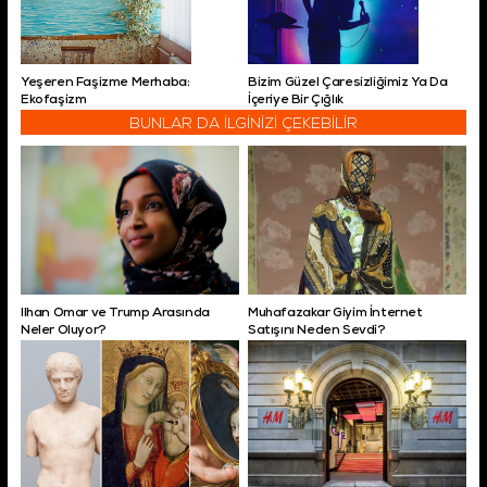
Yeşeren Faşizme Merhaba:
Bizim Güzel Çaresizliğimiz Ya Da
Ekofaşizm
İçeriye Bir Çığlık
BUNLAR DA İLGİNİZİ ÇEKEBİLİR
Ilhan Omar ve Trump Arasında
Muhafazakar Giyim İnternet
Neler Oluyor?
Satışını Neden Sevdi?