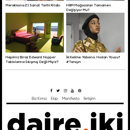
Meraklısına 21 Sanat Tarihi Kitabı
H&M Mağazaları Tamamen
Değişiyor Mu?
Hepimiz Biraz Edward Hopper
İki Kelime Yabancı: Hodan Yousuf
Tablolarına Sıkışmış Değil Miyiz?
#Tanışın
Biz Kimiz
Ekip
Manifesto
İletişim