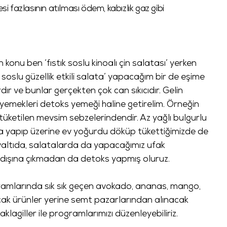
si fazlasının atılması ödem, kabızlık gaz gibi
n konu ben ‘fıstık soslu kinoalı çin salatası’ yerken
oslu güzellik etkili salata’ yapacağım bir de eşime
r ve bunlar gerçekten çok can sıkıcıdır. Gelin
 yemekleri detoks yemeği haline getirelim. Örneğin
a tüketilen mevsim sebzelerindendir. Az yağlı bulgurlu
a yapıp üzerine ev yoğurdu döküp tükettiğimizde de
valtıda, salatalarda da yapacağımız ufak
rin dışına çıkmadan da detoks yapmış oluruz.
amlarında sık sık geçen avokado, ananas, mango,
ak ürünler yerine semt pazarlarından alınacak
agiller ile programlarımızı düzenleyebiliriz.