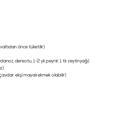
dan önce tüketilir)
z, dereotu, 1-2 yk peynir, 1 tk zeytinyağı)
z)
, ekşi mayalı ekmek olabilir)