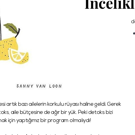
İncelik
da
rtık bazı ailelerin korkulu rüyası haline geldi. Gerek
ks, aile bütçesine de ağır bir yük. Peki detoks bizi
ak için yaptığımız bir program olmalıydı!