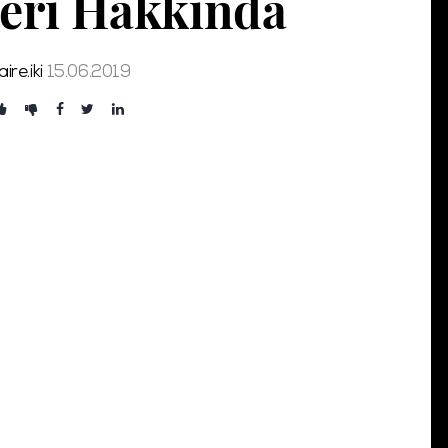
leri Hakkında
Şifremi Unuttum!
Giriş
ire.iki
15.06.2019