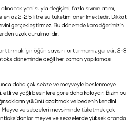
lınacak yeni suyla değişimi, fazla sıvının atımı,
 en az 2-2,5 litre su tüketimi önerilmektedir. Dikkat
revini gerçekleştirmez. Bu dönemde karaciğerimizin
lerden uzak durulmalıdır.
arttırmak için öğün sayısını arttırmamız gerekir. 2-3
etoks döneminde değil her zaman yapılaması
yunca daha çok sebze ve meyveyle beslenmeye
 etli ve yağlı besinlere göre daha kolaydır. Bizim bu
ğırsakların yükünü azaltmak ve bedenin kendini
r. Meyve ve sebzeleri mevsiminde tüketmek çok
n antioksidanlar meyve ve sebzelerde yüksek oranda