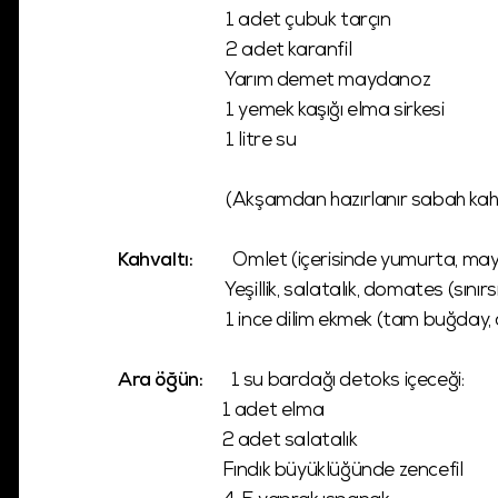
1 adet çubuk tarçın
2 adet karanfil
Yarım demet maydanoz
1 yemek kaşığı elma sirkesi
1 litre su
(Akşamdan hazırlanır sabah kahvaltı
Kahvaltı:
Omlet (içerisinde yumurta, maydano
Yeşillik, salatalık, domates (sınırsı
1 ince dilim ekmek (tam buğday, çavdar
Ara öğün:
1 su bardağı detoks içeceği:
1 adet elma
2 adet salatalık
Fındık büyüklüğünde zencefil