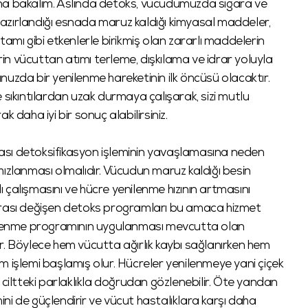
na bakalım. Aslında detoks, vücudumuzda sigara ve
 hazırlandığı esnada maruz kaldığı kimyasal maddeler,
iş ortamı gibi etkenlerle birikmiş olan zararlı maddelerin
erin vücuttan atımı terleme, dışkılama ve idrar yoluyla
uzda bir yenilenme hareketinin ilk öncüsü olacaktır.
 sıkıntılardan uzak durmaya çalışarak, sizi mutlu
 daha iyi bir sonuç alabilirsiniz.
ası detoksifikasyon işleminin yavaşlamasına neden
hızlanması olmalıdır. Vücudun maruz kaldığı besin
çalışmasını ve hücre yenilenme hızının artmasını
ün arası değişen detoks programları bu amaca hizmet
eslenme programının uygulanması mevcutta olan
r. Böylece hem vücutta ağırlık kaybı sağlanırken hem
m işlemi başlamış olur. Hücreler yenilenmeye yani çiçek
 ciltteki parlaklıkla doğrudan gözlenebilir. Öte yandan
mini de güçlendirir ve vücut hastalıklara karşı daha