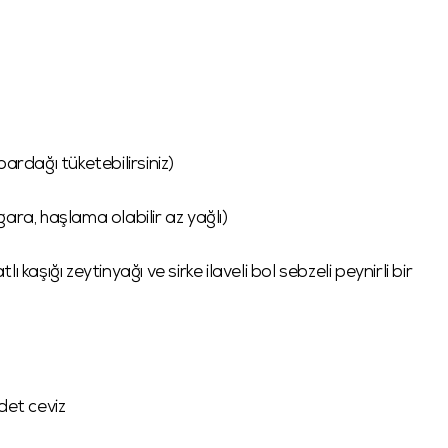
ardağı tüketebilirsiniz)
ara, haşlama olabilir az yağlı)
zeytinyağı ve sirke ilaveli bol sebzeli peynirli bir
t ceviz