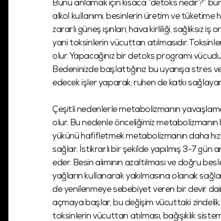
Bunu anlamak için kısaca “detoks nedir?” bu
alkol kullanımı, besinlerin üretim ve tüketime
zararlı güneş ışınları, hava kirliliği, sağlıksız 
yani toksinlerin vücuttan atılmasıdır. Toksinl
olur. Yapacağınız bir detoks programı vücudun
Bedeninizde başlattığınız bu uyanışa stres ve
edecek işler yaparak; ruhen de katkı sağlayarak
Çeşitli nedenlerle metabolizmanın yavaşlam
olur. Bu nedenle önceliğimiz metabolizmanın 
yükünü hafifletmek metabolizmanın daha hızlı 
sağlar. İstikrarlı bir şekilde yapılmış 3-7 g
eder. Besin alımının azaltılması ve doğru b
yağların kullanarak yakılmasına olanak sağla
de yenilenmeye sebebiyet veren bir devir dai
açmaya başlar, bu değişim vücuttaki zindelik,
toksinlerin vücuttan atılması, bağışıklık siste