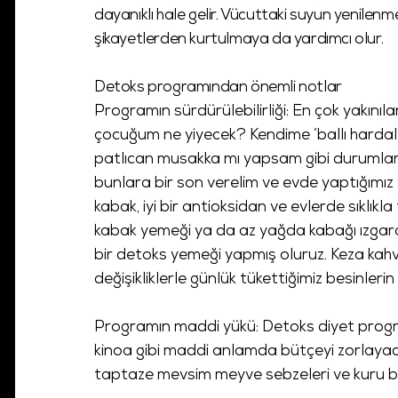
dayanıklı hale gelir. Vücuttaki suyun yenilenme
şikayetlerden kurtulmaya da yardımcı olur.
Detoks programından önemli notlar
Programın sürdürülebilirliği: En çok yakınıla
çocuğum ne yiyecek? Kendime ‘ballı hardal s
patlıcan musakka mı yapsam gibi durumlardı
bunlara bir son verelim ve evde yaptığımız
kabak, iyi bir antioksidan ve evlerde sıklıkl
kabak yemeği ya da az yağda kabağı ızgar
bir detoks yemeği yapmış oluruz. Keza kah
değişikliklerle günlük tükettiğimiz besinle
Programın maddi yükü: Detoks diyet progr
kinoa gibi maddi anlamda bütçeyi zorlayac
taptaze mevsim meyve sebzeleri ve kuru bakl