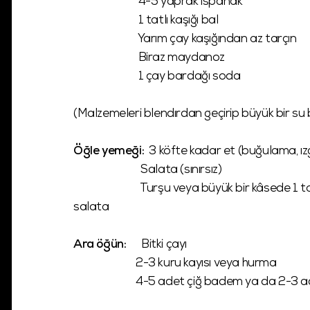
4-5 yaprak ıspanak
1 tatlı kaşığı bal
Yarım çay kaşığından az tarçın
Biraz maydanoz
1 çay bardağı soda
(Malzemeleri blendırdan geçirip büyük bir su b
Öğle yemeği:
3 köfte kadar et (buğulama, ızg
Salata (sınırsız)
Turşu veya büyük bir kâsede 1 tatlı kaşığı 
salata
Ara öğün:
Bitki çayı
2-3 kuru kayısı veya hurma
4-5 adet çiğ badem ya da 2-3 ade